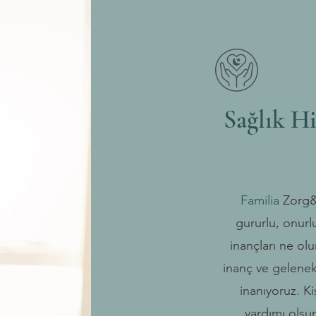
Sağlık Hi
Familia
Zorg&
gururlu, onurlu
inançları ne olu
inanç ve gelenek
inanıyoruz. Ki
yardımı olsu