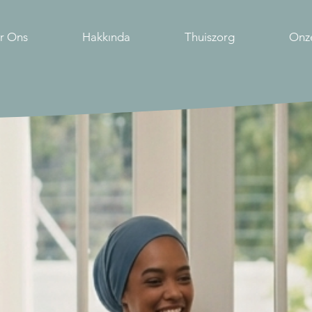
r Ons
Hakkında
Thuiszorg
Onz