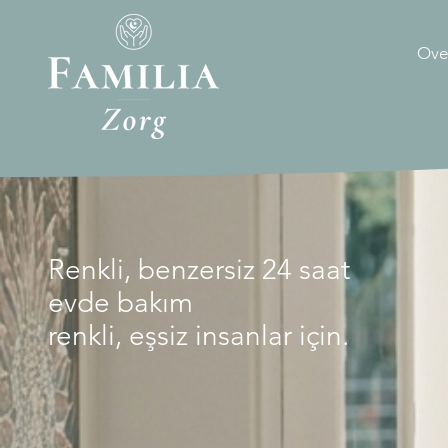
Ove
Renkli, benzersiz 24 saat
evde bakım
renkli, eşsiz insanlar için.